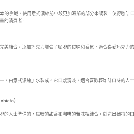
）
 是一種迷你版本的拿鐵，使用意式濃縮前中段更加濃郁的部分來調製，使得咖
量的消費者。
完美結合，添加巧克力增強了咖啡的甜味和香氣，適合喜愛巧克力
一，由意式濃縮加水製成。它口感清淡，適合喜歡輕咖啡口味的人
chiato）
啡的人士準備的，焦糖的甜香和咖啡的苦味相結合，創造出獨特的