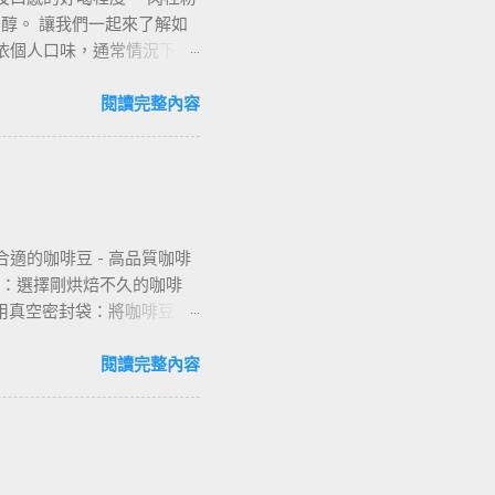
醇。 讓我們一起來了解如
依個人口味，通常情況下，
加入肉桂粉，讓其充分溶
，可以突顯肉桂的香氣與咖
閱讀完整內容
氧化物質，有助於提高免疫
對於月經痛、關節痛等生理
血糖，同時降低膽固醇，有
，起到增加食慾、促進消化
受到肉桂的獨特香氣，又能
適的咖啡豆 - 高品質咖啡
的人。 如果你想嘗試一些
焙：選擇剛烘焙不久的咖啡
桂粉的其他用途 除了與咖
使用真空密封袋：將咖啡豆放
麥粥和甜點等。 此外，肉
凍：將咖啡豆分成小批量冷
僅能帶給我們香甜可口的口
從冷凍庫取出後，先放入冰箱
閱讀完整內容
力、減輕生理痛、降低血糖
境 - 低溫穩定：確保冷凍
 防止異味滲透：確保冷凍庫
使用高品質密封袋：選擇厚實
果擔心單層密封袋不夠，可以