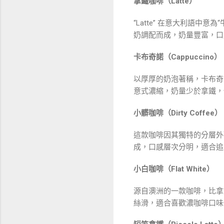
拿鐵咖啡（Latte）
“Latte” 在意大利語中
奶調配而成，奶量豐富，口
卡布奇諾（Cappuccino）
以厚厚的奶泡著稱，卡布奇
意式濃縮，奶量少於拿鐵，
小髒咖啡（Dirty Coffee）
這款咖啡因其獨特的分層外
成，口感層次分明，適合追
小白咖啡（Flat White）
源自澳洲的一款咖啡，比拿
絲滑，適合喜歡濃咖啡口味