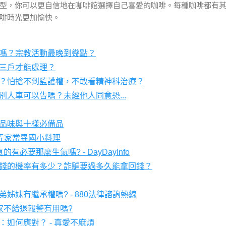
型，你可以更自信地在咖啡館選擇自己喜愛的咖啡。每種咖啡都有
啡時光更加愉快。
嗎？宗教活動最晚到幾點？
三戶才能處理？
？怕搶不到監護權，不敢看精神科治療？
別人車可以告嗎？未經他人同意恐
...
品味與十樣必備品
弄家常異國小料理
真的有必要那麼生氣嗎
? - DayDayInfo
錢的機率有多少？詐騙要過多久能拿回錢？
弟姊妹有繼承權嗎
法律諮詢熱線
? - 880
家不給退報警有用嗎
?
：如何應對？
真愛不麻煩
-