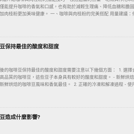
僅能提升咖啡的香氣和口感，也有助於減輕生理痛、降低血糖和膽固
加肉桂粉更加美味健康。 一、咖啡與肉桂粉的完美搭配 用量建議：
加入1/2到1茶匙的肉桂粉為宜。 搭配技巧：建議在沖泡咖啡時，先
再倒入牛奶或其他食材。 咖啡種類：肉桂粉與黑咖啡搭配效果最佳
味道。 二、咖啡加肉桂粉的功效與作用 提升免疫力：肉桂粉富含抗
自由基對身體的傷害。 減輕生理痛：肉桂粉具有消炎、鎮痛作用，
豆保持最佳的酸度和甜度
緩解作用。 降低血糖、膽固醇：肉桂粉能夠刺激胰島素分泌，降低
糖尿病和心血管疾病。 促進消化：肉桂粉可刺激唾液和胃液的分泌
 三、肉桂咖啡的味道與好喝程度 肉桂咖啡的味道香甜濃鬱，既能感
後的咖啡豆保持最佳的酸度和甜度需要注意以下幾個方面： 1. 選擇合
啡的醇厚口感。 這種香氣和口感的搭配非常適合喜歡甜香和濃烈口感
高品質的咖啡豆，這些豆子本身具有較好的酸度和甜度。 - 新鮮烘
，可以嘗試加入少量的蜂蜜或楓糖，會讓肉桂咖啡更加美味。 四、肉
新鮮烘焙的咖啡豆風味和香氣最佳。 2. 正確的冷凍和解凍過程 - 
肉桂粉還可以用於烹飪中。 它可以為菜餚增添香甜味道，如烤雞、燕
封袋中，盡可能排除袋內的空氣，防止氧化和濕氣進入。 - 分批冷
用於製作香包、製作美容保養品等。 總之，咖啡與肉桂粉的搭配不
取用時只解凍所需的部分，減少解凍次數。 - 緩慢解凍：將咖啡豆
許多好處。 適量加入肉桂粉，不僅能讓咖啡更好喝，還能提高免疫
慢解凍，再取出使用，這樣可以減少濕氣吸收，保持風味。 3. 儲存環
。 讓我們一起享受這種健康又美味的搭配吧！
度穩定，避免頻繁開關冷凍庫門，防止溫度波動影響咖啡豆品質。 -
豆造成什麼影響?
烈的異味食物，避免異味滲透到咖啡豆中。 4. 適當的包裝材料 - 
封袋，這些袋子能夠更好地防止空氣和濕氣進入。 - 雙層包裝：如