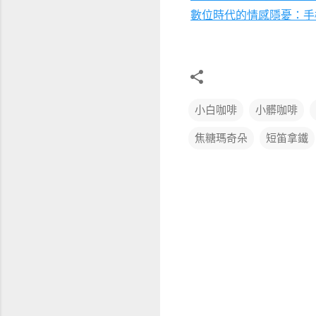
數位時代的情感隱憂：手
小白咖啡
小髒咖啡
焦糖瑪奇朵
短笛拿鐵
留
言