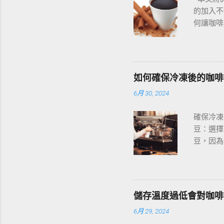
的加入不
何讓咖啡
每杯咖啡
解，然後
啡的濃鬱
力和對抗
如何確保冷凍後的咖啡
痛有一定
6月 30, 2024
助於防治
的作用。
確保冷凍
品味到咖
豆：選擇
新的口味
豆，因為
啡搭配，
入真空密
桂粉還可
凍，每次
感，還有
冷藏室緩
和膽固醇
庫內的溫
儲存溫度過低會對咖啡
內沒有強
6月 29, 2024
的真空密