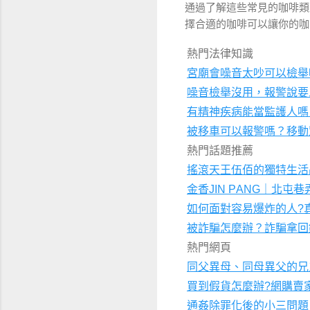
通過了解這些常見的咖啡類
擇合適的咖啡可以讓你的咖
熱門法律知識
宮廟會噪音太吵可以檢舉
噪音檢舉沒用，報警說要
有精神疾病能當監護人嗎
被移車可以報警嗎？移動
熱門話題推薦
搖滾天王伍佰的獨特生活
金香
｜北屯巷
JIN PANG
如何面對容易爆炸的人
?
被詐騙怎麼辦？詐騙拿回
熱門網頁
同父異母、同母異父的兄
買到假貨怎麼辦
網購賣
?
通姦除罪化後的小三問題