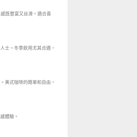
啡口感既豐富又丝滑。適合喜
的人士。冬季飲用尤其合適，
士。美式咖啡的簡單和自由，
口感體驗。