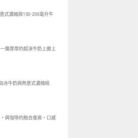
式濃縮與150-200毫升牛
在一層厚厚的起沫牛奶上撒上
常由冰牛奶與熱意式濃縮組
薄，與咖啡的融合度高，口感