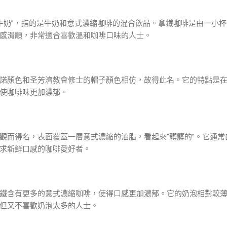
意為“牛奶”，指的是牛奶和意式濃縮咖啡的混合飲品。拿鐵咖啡是由一小杯意
感滑順，非常適合喜歡溫和咖啡口味的人士。
諾顏色和圣芳濟教會修士的帽子顏色相仿，故得此名。它的特點是
使咖啡味更加濃郁。
觀而得名，表面覆蓋一層意式濃縮的油脂，看起來“髒髒的”。它通
求新鮮口感的咖啡愛好者。
鐵含有更多的意式濃縮咖啡，使得口感更加濃郁。它的奶泡相對較
但又不喜歡奶泡太多的人士。