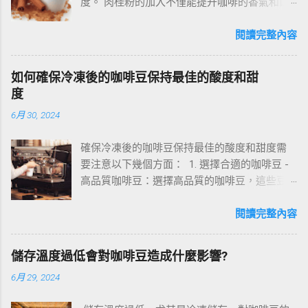
度。 肉桂粉的加入不僅能提升咖啡的香氣和口
感，也有助於減輕生理痛、降低血糖和膽固
醇。 讓我們一起來了解如何讓咖啡加肉桂粉更
閱讀完整內容
加美味健康。 一、咖啡與肉桂粉的完美搭配 用
量建議：依個人口味，通常情況下，每杯咖啡
如何確保冷凍後的咖啡豆保持最佳的酸度和甜
加入1/2到1茶匙的肉桂粉為宜。 搭配技巧：建
度
議在沖泡咖啡時，先加入肉桂粉，讓其充分溶
6月 30, 2024
解，然後再倒入牛奶或其他食材。 咖啡種類：
肉桂粉與黑咖啡搭配效果最佳，可以突顯肉桂
確保冷凍後的咖啡豆保持最佳的酸度和甜度需
的香氣與咖啡的濃鬱味道。 二、咖啡加肉桂粉
要注意以下幾個方面： 1. 選擇合適的咖啡豆 -
的功效與作用 提升免疫力：肉桂粉富含抗氧化
高品質咖啡豆：選擇高品質的咖啡豆，這些豆
物質，有助於提高免疫力和對抗自由基對身體
子本身具有較好的酸度和甜度。 - 新鮮烘焙：選
的傷害。 減輕生理痛：肉桂粉具有消炎、鎮痛
擇剛烘焙不久的咖啡豆，因為新鮮烘焙的咖啡
閱讀完整內容
作用，對於月經痛、關節痛等生理痛有一定緩
豆風味和香氣最佳。 2. 正確的冷凍和解凍過程
解作用。 降低血糖、膽固醇：肉桂粉能夠刺激
- 使用真空密封袋：將咖啡豆放入真空密封袋
胰島素分泌，降低血糖，同時降低膽固醇，有
儲存溫度過低會對咖啡豆造成什麼影響?
中，盡可能排除袋內的空氣，防止氧化和濕氣
助於防治糖尿病和心血管疾病。 促進消化：肉
6月 29, 2024
進入。 - 分批冷凍：將咖啡豆分成小批量冷凍，
桂粉可刺激唾液和胃液的分泌，起到增加食
每次取用時只解凍所需的部分，減少解凍次
慾、促進消化的作用。 三、肉桂咖啡的味道與