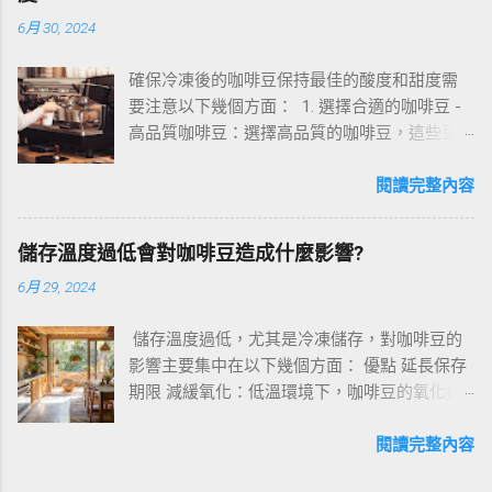
議在沖泡咖啡時，先加入肉桂粉，讓其充分溶
6月 30, 2024
解，然後再倒入牛奶或其他食材。 咖啡種類：
肉桂粉與黑咖啡搭配效果最佳，可以突顯肉桂
確保冷凍後的咖啡豆保持最佳的酸度和甜度需
的香氣與咖啡的濃鬱味道。 二、咖啡加肉桂粉
要注意以下幾個方面： 1. 選擇合適的咖啡豆 -
的功效與作用 提升免疫力：肉桂粉富含抗氧化
高品質咖啡豆：選擇高品質的咖啡豆，這些豆
物質，有助於提高免疫力和對抗自由基對身體
子本身具有較好的酸度和甜度。 - 新鮮烘焙：選
的傷害。 減輕生理痛：肉桂粉具有消炎、鎮痛
擇剛烘焙不久的咖啡豆，因為新鮮烘焙的咖啡
閱讀完整內容
作用，對於月經痛、關節痛等生理痛有一定緩
豆風味和香氣最佳。 2. 正確的冷凍和解凍過程
解作用。 降低血糖、膽固醇：肉桂粉能夠刺激
- 使用真空密封袋：將咖啡豆放入真空密封袋
胰島素分泌，降低血糖，同時降低膽固醇，有
儲存溫度過低會對咖啡豆造成什麼影響?
中，盡可能排除袋內的空氣，防止氧化和濕氣
助於防治糖尿病和心血管疾病。 促進消化：肉
6月 29, 2024
進入。 - 分批冷凍：將咖啡豆分成小批量冷凍，
桂粉可刺激唾液和胃液的分泌，起到增加食
每次取用時只解凍所需的部分，減少解凍次
慾、促進消化的作用。 三、肉桂咖啡的味道與
儲存溫度過低，尤其是冷凍儲存，對咖啡豆的
數。 - 緩慢解凍：將咖啡豆從冷凍庫取出後，先
好喝程度 肉桂咖啡的味道香甜濃鬱，既能感受
影響主要集中在以下幾個方面： 優點 延長保存
放入冰箱冷藏室緩慢解凍，再取出使用，這樣
到肉桂的獨特香氣，又能品味到咖啡的醇厚口
期限 減緩氧化：低溫環境下，咖啡豆的氧化速
可以減少濕氣吸收，保持風味。 3. 儲存環境 -
感。 這種香氣和口感的搭配非常適合喜歡甜香
度會顯著減慢，從而延長其保存期限。這有助
低溫穩定：確保冷凍庫內的溫度穩定，避免頻
和濃烈口感的人。 如果你想嘗試一些新的口
於保持咖啡豆的新鮮度和風味。 防止蟲害：低
閱讀完整內容
繁開關冷凍庫門，防止溫度波動影響咖啡豆品
味，可以嘗試加入少量的蜂蜜或楓糖，會讓肉
溫環境可以有效防止蟲害，確保咖啡豆不受蟲
質。 - 防止異味滲透：確保冷凍庫內沒有強烈的
桂咖啡更加美味。 四、肉桂粉的其他用途 除了