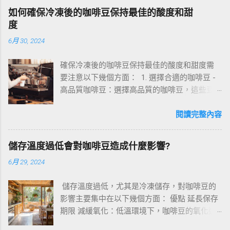
量建議：依個人口味，通常情況下，每杯咖啡
如何確保冷凍後的咖啡豆保持最佳的酸度和甜
加入1/2到1茶匙的肉桂粉為宜。 搭配技巧：建
度
議在沖泡咖啡時，先加入肉桂粉，讓其充分溶
6月 30, 2024
解，然後再倒入牛奶或其他食材。 咖啡種類：
肉桂粉與黑咖啡搭配效果最佳，可以突顯肉桂
確保冷凍後的咖啡豆保持最佳的酸度和甜度需
的香氣與咖啡的濃鬱味道。 二、咖啡加肉桂粉
要注意以下幾個方面： 1. 選擇合適的咖啡豆 -
的功效與作用 提升免疫力：肉桂粉富含抗氧化
高品質咖啡豆：選擇高品質的咖啡豆，這些豆
物質，有助於提高免疫力和對抗自由基對身體
子本身具有較好的酸度和甜度。 - 新鮮烘焙：選
的傷害。 減輕生理痛：肉桂粉具有消炎、鎮痛
擇剛烘焙不久的咖啡豆，因為新鮮烘焙的咖啡
閱讀完整內容
作用，對於月經痛、關節痛等生理痛有一定緩
豆風味和香氣最佳。 2. 正確的冷凍和解凍過程
解作用。 降低血糖、膽固醇：肉桂粉能夠刺激
- 使用真空密封袋：將咖啡豆放入真空密封袋
胰島素分泌，降低血糖，同時降低膽固醇，有
儲存溫度過低會對咖啡豆造成什麼影響?
中，盡可能排除袋內的空氣，防止氧化和濕氣
助於防治糖尿病和心血管疾病。 促進消化：肉
6月 29, 2024
進入。 - 分批冷凍：將咖啡豆分成小批量冷凍，
桂粉可刺激唾液和胃液的分泌，起到增加食
每次取用時只解凍所需的部分，減少解凍次
慾、促進消化的作用。 三、肉桂咖啡的味道與
儲存溫度過低，尤其是冷凍儲存，對咖啡豆的
數。 - 緩慢解凍：將咖啡豆從冷凍庫取出後，先
好喝程度 肉桂咖啡的味道香甜濃鬱，既能感受
影響主要集中在以下幾個方面： 優點 延長保存
放入冰箱冷藏室緩慢解凍，再取出使用，這樣
到肉桂的獨特香氣，又能品味到咖啡的醇厚口
期限 減緩氧化：低溫環境下，咖啡豆的氧化速
可以減少濕氣吸收，保持風味。 3. 儲存環境 -
感。 這種香氣和口感的搭配非常適合喜歡甜香
度會顯著減慢，從而延長其保存期限。這有助
低溫穩定：確保冷凍庫內的溫度穩定，避免頻
和濃烈口感的人。 如果你想嘗試一些新的口